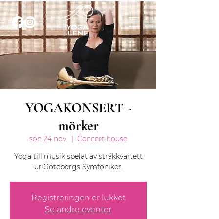
YOGAKONSERT -
mörker
sön 24 nov.
  |  
Concert house
Yoga till musik spelat av stråkkvartett
ur Göteborgs Symfoniker.
Registreringen er lukket
Se andre eventer